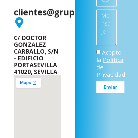
clientes@grupodpp.com
C/ DOCTOR
GONZALEZ
CARBALLO, S/N
Acepto
- EDIFICIO
la
Política
PORTASEVILLA
de
41020, SEVILLA
Privacidad
Enviar