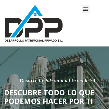
Gestión de alojamientos turísticos
Venta y alquiler de vehículos
Asesoría Fiscal-Laboral de empresas
Quiénes somos
Desarrollo Patrimonial Privado S.L
DESCUBRE TODO LO QUE
PODEMOS HACER POR TI